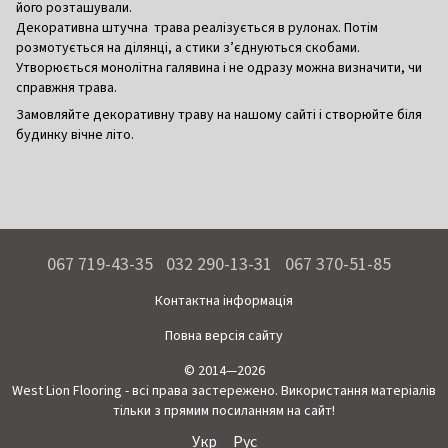
його розташували.
Декоративна штучна трава реалізується в рулонах. Потім
розмотується на ділянці, а стики з’єднуються скобами.
Утворюється монолітна галявина і не одразу можна визначити, чи
справжня трава.
Замовляйте декоративну траву на нашому сайті і створюйте біля
будинку вічне літо.
067 719-43-35
032 290-13-31
067 370-51-85
Контактна інформація
Повна версія сайту
© 2014—2026
West Lion Flooring - всі права застережено. Використання матеріалів
тільки з прямим посиланням на сайт!
Укр
Рус