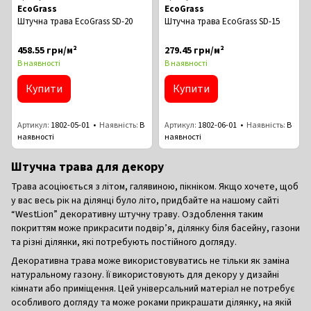
EcoGrass
EcoGrass
Штучна трава EcoGrass SD-20
Штучна трава EcoGrass SD-15
458.55 грн/м²
279.45 грн/м²
В наявності
В наявності
Купити
Купити
Артикул
1802-05-01
Наявність
В
Артикул
1802-06-01
Наявність
В
наявності
наявності
Штучна трава для декору
Трава асоціюється з літом, галявиною, пікніком. Якщо хочете, щоб
у вас весь рік на ділянці було літо, придбайте на нашому сайті
“
WestLion
” декоративну штучну траву. Оздоблення таким
покриттям може прикрасити подвір’я, ділянку біля басейну, газони
та різні ділянки, які потребують постійного догляду.
Декоративна трава може використовуватись не тільки як заміна
натуральному газону. Її використовують для декору у дизайні
кімнати або приміщення. Цей універсальний матеріал не потребує
особливого догляду та може роками прикрашати ділянку, на якій