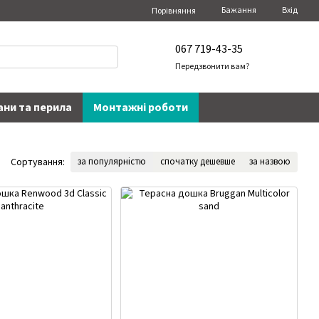
Бажання
Вхід
Порівняння
067 719-43-35
Передзвонити вам?
ани та перила
Монтажні роботи
Сортування:
за популярністю
спочатку дешевше
за назвою