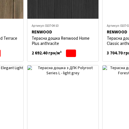
Артикул: 0107-04-10
Артикул: 0107-0
RENWOOD
RENWOOD
d Terrace
Терасна дошка Renwood Home
Терасна до
Plus anthracite
Classic anth
2 692.40 грн/м²
3 704.70 гр