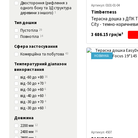
Двостороння (рифлення з
Артикул: 0101-01-04
одного боку та 3Д структура
Timberness
деревини з іншого)
1
Терасна дошка з ДПК T
Тип дошки
City - темно-коричнев
Пустотіла
29
3 686.15 грн/м²
Повнотіла
14
Сфера застосування
Комерційна та побутова
43
НОВИНКА
Температурний діапазон
використання
від -60 до +80
16
від -50 до +70
9
від -50 до +60
6
від -40 до +60
1
від -30 до +70
4
від -30 до +60
1
Довжина
2200 мм
12
2400 мм
16
Артикул: 4507
2