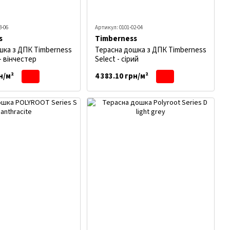
3-06
Артикул: 0101-02-04
s
Timberness
шка з ДПК Timberness
Терасна дошка з ДПК Timberness
 - вінчестер
Select - сірий
н/м²
4 383.10 грн/м²