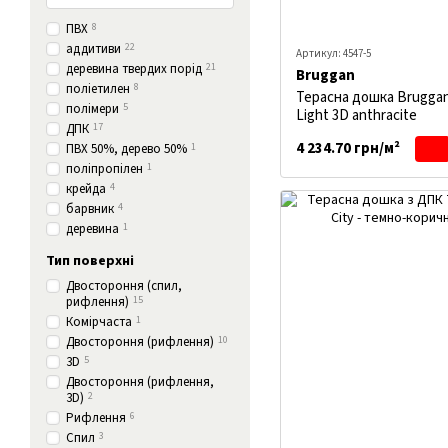
ПВХ
8
аддитиви
22
Артикул: 4547-5
деревина твердих порід
21
Bruggan
поліетилен
8
Терасна дошка Bruggan
полімери
5
Light 3D anthracite
ДПК
17
4 234.70 грн/м²
ПВХ 50%, дерево 50%
1
поліпропілен
1
крейда
4
барвник
4
деревина
1
Тип поверхні
Двостороння (спил,
рифлення)
15
Комірчаста
1
Двостороння (рифлення)
10
3D
5
Двостороння (рифлення,
3D)
2
Рифлення
6
Спил
3