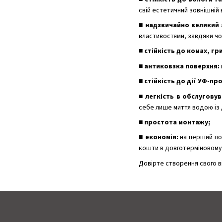
свій естетичний зовнішній 
■ надзвичайно великий
властивостями, завдяки чо
■ стійкість до комах, гри
■ антиковзка поверхня:
■ стійкість до дії УФ-пр
■ легкість в обслуговув
себе лише миття водою із 
■ простота монтажу;
■ економія:
на перший по
кошти в довготерміновому 
Довірте створення свого в