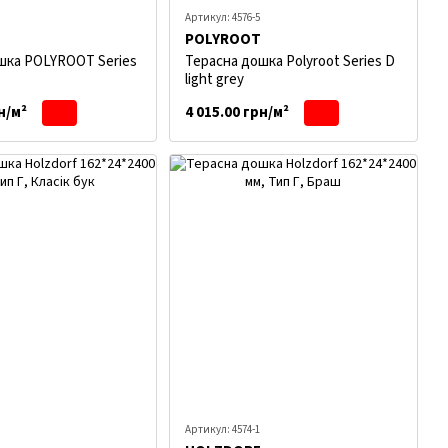
Артикул: 4576-5
POLYROOT
шка POLYROOT Series
Терасна дошка Polyroot Series D
light grey
н/м²
4 015.00 грн/м²
Артикул: 4574-1