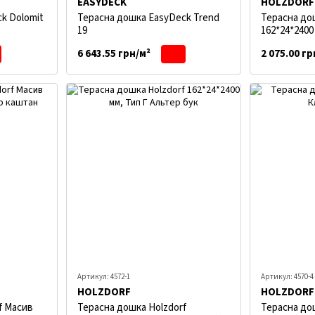
EASYDECK
HOLZDORF
k Dolomit
Терасна дошка EasyDeck Trend
Терасна до
19
162*24*2400 
6 643.55 грн/м²
2 075.00 гр
Артикул: 4572-1
Артикул: 4570-4
HOLZDORF
HOLZDORF
f Масив
Терасна дошка Holzdorf
Терасна д