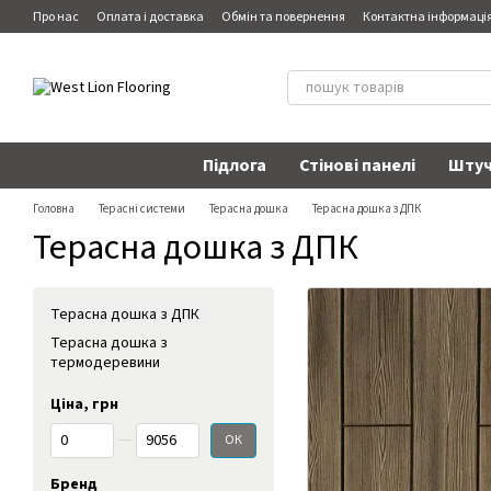
Перейти до основного контенту
Про нас
Оплата і доставка
Обмін та повернення
Контактна інформаці
Підлога
Стінові панелі
Штуч
Головна
Терасні системи
Терасна дошка
Терасна дошка з ДПК
Терасна дошка з ДПК
Терасна дошка з ДПК
Терасна дошка з
термодеревини
Ціна, грн
Від Ціна, грн
До Ціна, грн
ОК
Бренд