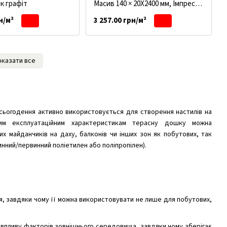
к графіт
Масив 140 × 20Х2400 мм, Імпрес
графіт
н/м²
3 257.00 грн/м²
оказати все
 сьогодення активно використовується для створення настилів на
ним експлуатаційним характеристикам терасну дошку можна
их майданчиків на даху, балконів чи інших зон як побутових, так
ринний/первинний поліетилен або поліпропілен).
, завдяки чому її можна використовувати не лише для побутових,
 впливу факторів зовнішнього середовища, завдяки чому зберігає