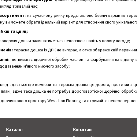
вигляд тривалий час;
 асортимент:
на сучасному ринку представлено безліч варіантів тера
му ви можете обрати ідеальний варіант для створення свого унікальног
бків та цвілі;
поверхня дошки залишатиметься нековзкою навіть у вологу погоду;
оменів:
терасна дошка із ДПК не вигорає, а отже збереже свій первинний
анні:
не вимагає щорічної обробки маслом та фарбування на відміну в
додаванням м'якого миючого засобу;
гляд здається що композитна терасна дошка це дорого, проте ми з ци
плані, адже така дошка не потребує дороговартісної щорічної обробки 
ідпочинкового простору West Lion Flooring та отримайте неперевершени
Каталог
Клієнтам