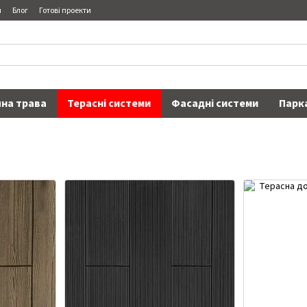
я
Блог
Готові проекти
на трава
Терасні системи
Фасадні системи
Парк