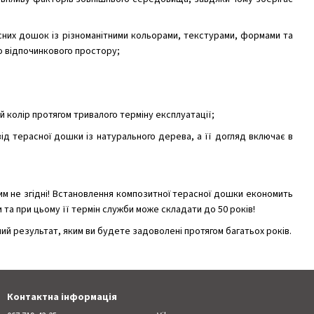
сних дошок із різноманітними кольорами, текстурами, формами та
о відпочинкового простору;
 колір протягом тривалого терміну експлуатації;
ід терасної дошки із натурального дерева, а її догляд включає в
м не згідні! Встановлення композитної терасної дошки економить
та при цьому її термін служби може складати до 50 років!
й результат, яким ви будете задоволені протягом багатьох років.
Контактна інформація