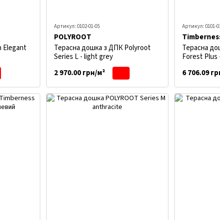
Артикул: 0102-01-05
Артикул: 0101-0
POLYROOT
Timbernes
 Elegant
Терасна дошка з ДПК Polyroot
Терасна до
Series L - light grey
Forest Plus
2 970.00 грн/м²
6 706.09 гр