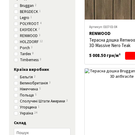
Bruggan
2
BERGDECK
1
Legro
1
POLYROOT
4
Артикул: 0107-01-04
EASYDECK
7
RENWOOD
RENWOOD
3
Терасна дошка Renwoo
HOLZDORF
12
3D Massive Nero Teak
Porch
3
Tardex
8
5 008.50 грн/м²
Timberness
3
Країна виробник
Бельгія
2
Великобританія
3
Німеччина
5
Польща
5
Сполучені Штати Америки
3
Угорщина
1
Україна
24
Склад