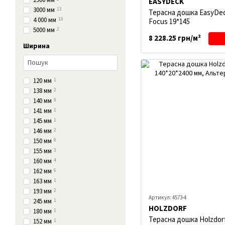
2900 мм
EASYDECK
3000 мм
13
Терасна дошка EasyDec
4 000 мм
10
Focus 19*145
5000 мм
2
8 228.25 грн/м²
Ширина
120 мм
1
138 мм
2
140 мм
9
141 мм
1
145 мм
1
146 мм
2
150 мм
8
155 мм
3
160 мм
4
162 мм
6
163 мм
1
193 мм
2
Артикул: 4573-4
245 мм
1
HOLZDORF
180 мм
1
Терасна дошка Holzdor
152 мм
1