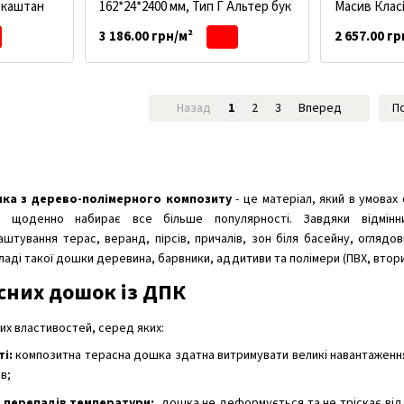
р каштан
162*24*2400 мм, Тип Г Альтер бук
Масив Класі
3 186.00 грн/м²
2 657.00 гр
Назад
1
2
3
Вперед
П
шка з дерево-полімерного композиту
- це матеріал, який в умовах
 і щоденно набирає все більше популярності. Завдяки відмін
тування терас, веранд, пірсів, причалів, зон біля басейну, оглядов
складі такої дошки деревина, барвники, аддитиви та полімери (ПВХ, вто
сних дошок із ДПК
них властивостей, серед яких:
ті:
композитна терасна дошка здатна витримувати великі навантаження
в;
а перепадів температури:
дошка не деформується та не тріскає від