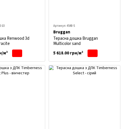
2-10
Артикул: 4548-5
Bruggan
шка Renwood 3d
Терасна дошка Bruggan
racite
Multicolor sand
н/м²
5 618.00 грн/м²