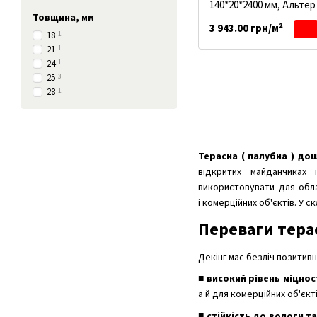
140*20*2400 мм, Альте
Товщина, мм
3 943.00 грн/м²
18
1
21
1
24
1
25
3
28
1
Терасна ( палубна ) до
відкритих майданчиках
використовувати для облаш
і комерційних об'єктів. У 
Переваги тера
Декінг має безліч позитив
■
високий рівень міцнос
а й для комерційних об'єкті
■
стійкість до вологи т