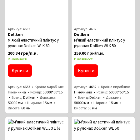
Артикул: 4633
Артикул: 4632
Dollken
Dollken
М'який еластичний плінтус у
М'який еластичний плінтус у
рулонах Dollken WLK 60
рулонах Dollken WLK 50
200.34 грн/п.м.
159.00 грн/п.м.
В наявності
В наявності
Купити
Купити
Артикул
4633
Країна виробник
Артикул
4632
Країна виробник
Німеччина
Розмір
50000*60*15
Німеччина
Розмір
50000*50*15
Бренд
Dollken
Довжина
Бренд
Dollken
Довжина
50000 мм
Ширина
15 мм
50000 мм
Ширина
15 мм
Висота
60 ​​мм
Висота
50 мм