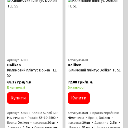
Артикул: 4603
Артикул: 4601
Dollken
Dollken
Килимовий плінтус Dolken TLE
Килимовий плінтус Dollken TL 51
55
68.37 грн/п.м.
72.08 грн/п.м.
В наявності
В наявності
Купити
Купити
Артикул
4603
Країна виробник
Артикул
4601
Країна виробник
Німеччина
Розмір
55*10*2500
Німеччина
Бренд
Dollken
Бренд
Dollken
Фасовка
20 шт
Фасовка
20 шт
Довжина
2,5 м
Довжина
2,5 м
Склад
пластик
Ширина
51 мм
Ширина смужки