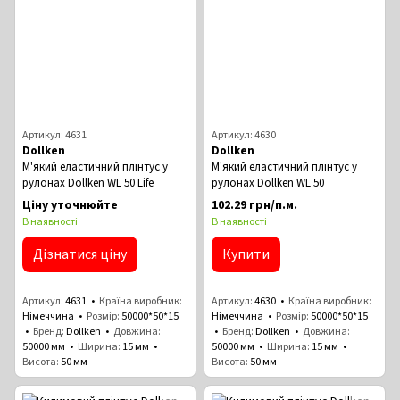
Артикул: 4631
Артикул: 4630
Dollken
Dollken
М'який еластичний плінтус у
М'який еластичний плінтус у
рулонах Dollken WL 50 Life
рулонах Dollken WL 50
Ціну уточнюйте
102.29 грн/п.м.
В наявності
В наявності
Дізнатися ціну
Купити
Артикул
4631
Країна виробник
Артикул
4630
Країна виробник
Німеччина
Розмір
50000*50*15
Німеччина
Розмір
50000*50*15
Бренд
Dollken
Довжина
Бренд
Dollken
Довжина
50000 мм
Ширина
15 мм
50000 мм
Ширина
15 мм
Висота
50 мм
Висота
50 мм