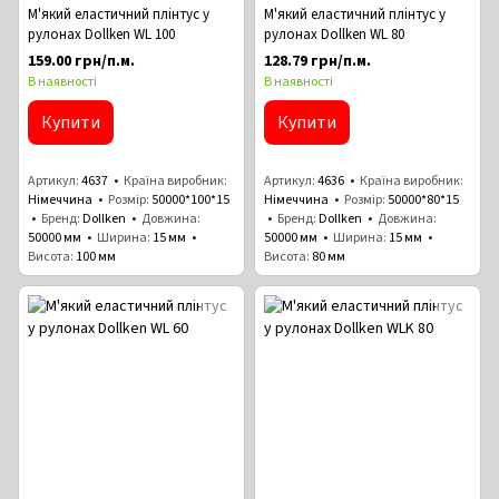
М'який еластичний плінтус у
М'який еластичний плінтус у
рулонах Dollken WL 100
рулонах Dollken WL 80
159.00 грн/п.м.
128.79 грн/п.м.
В наявності
В наявності
Купити
Купити
Артикул
4637
Країна виробник
Артикул
4636
Країна виробник
Німеччина
Розмір
50000*100*15
Німеччина
Розмір
50000*80*15
Бренд
Dollken
Довжина
Бренд
Dollken
Довжина
50000 мм
Ширина
15 мм
50000 мм
Ширина
15 мм
Висота
100 мм
Висота
80 мм