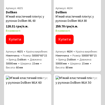
Артикул: 4635
Артикул: 4634
Dollken
Dollken
М'який еластичний плінтус у
М'який еластичний плінтус у
рулонах Dollken WL 60
рулонах Dollken WLK 80
120.31 грн/п.м.
259.70 грн/п.м.
В наявності
В наявності
Купити
Купити
Артикул
4635
Країна виробник
Артикул
4634
Країна виробник
Німеччина
Розмір
50000*60*15
Німеччина
Розмір
50000*80*15
Бренд
Dollken
Довжина
Бренд
Dollken
Довжина
50000 мм
Ширина
15 мм
50000 мм
Ширина
15 мм
Висота
60 ​​мм
Висота
80 мм