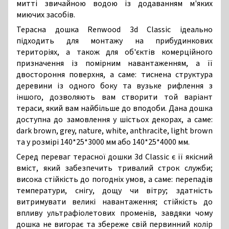
митті звичайною водою із додаванням м'яких
миючих засобів.
Терасна дошка Renwood 3d Classic ідеально
підходить для монтажу на прибудинкових
територіях, а також для об'єктів комерційного
призначення із помірним навантаженням, а її
двостороння поверхня, а саме: тиснена структура
деревини із одного боку та вузьке рифлення з
іншого, дозволяють вам створити той варіант
тераси, який вам найбільше до вподоби. Дана дошка
доступна до замовлення у шістьох декорах, а саме:
dark brown, grey, nature, white, anthracite, light brown
та у розмірі 140*25*3000 мм або 140*25*4000 мм.
Серед переваг терасної дошки 3d Classic є її якісний
вміст, який забезпечить тривалий строк служби;
висока стійкість до погодніх умов, а саме: перепадів
температури, снігу, дощу чи вітру; здатність
витримувати великі навантаження; стійкість до
впливу ультрафіолетових променів, завдяки чому
дошка не вигорає та збереже свій первинний колір