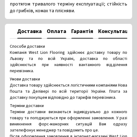
протягом тривалого терміну експлуатації; стійкість
до грибків, комах та плісняви.
Доставка
Оплата
Гарантія
Консультація
Способи доставки
Компанія West Lion Flooring здійснює доставку товару по
Львову та по всій Україні, доставка по області
здійснюється при наявності вантажного відділення
перевізника.
Умови доставки
Доставка товару здійснюється логістичними компаніями Нова
Пошта та Делівері по всій території України. Плата за
доставку покупцем відповідно до тарифів перевізника.
Терміни доставки
Терміни доставки визнаються індивідуально до кожного
товару та погоджуються при оформленні замовлення. У разі
виникнення форс-мажорних ситуацій Вам одразу
зателефонує менеджер та повідомить про це.
Після оформлення замовлення в інтернет-магазині West Lion