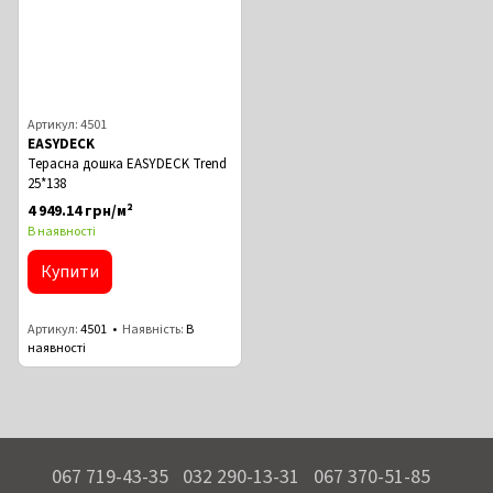
Артикул: 4501
EASYDECK
Терасна дошка EASYDECK Trend
25*138
4 949.14 грн/м²
В наявності
Купити
Артикул
4501
Наявність
В
наявності
067 719-43-35
032 290-13-31
067 370-51-85