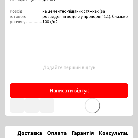
експлуатації
до 50 С
Розхід
на цементно-піщаних стяжках (за
готового
розведення водою у пропорції 1:1): близько
розчину
100 г/м2
Додайте перший відгук
Написати відгук
Доставка
Оплата
Гарантія
Консультація