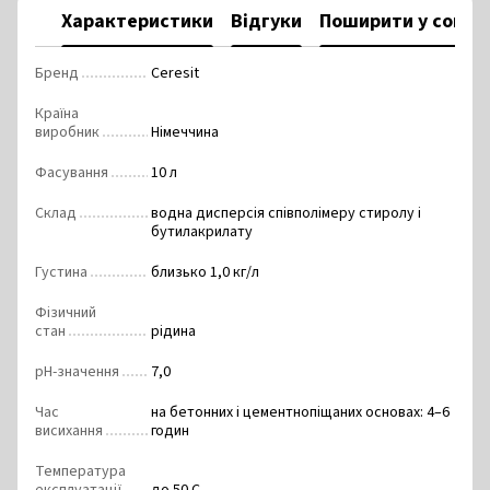
Характеристики
Відгуки
Поширити у соцм
Бренд
Ceresit
Країна
виробник
Німеччина
Фасування
10 л
Склад
водна дисперсія співполімеру стиролу і
бутилакрилату
Густина
близько 1,0 кг/л
Фізичний
стан
рідина
pH-значення
7,0
Час
на бетонних і цементнопіщаних основах: 4–6
висихання
годин
Температура