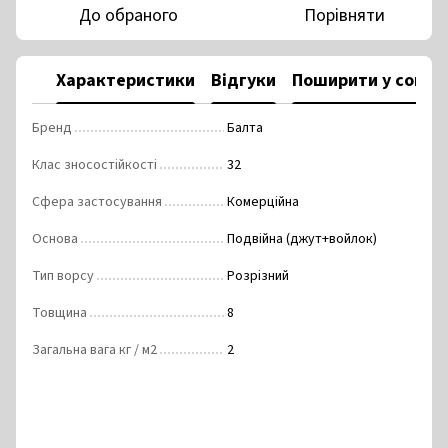
До обраного
Порівняти
Характеристики
Відгуки
Поширити у соцм
Бренд
Балта
Клас зносостійкості
32
Сфера застосування
Комерційна
Основа
Подвійна (джут+войлок)
Тип ворсу
Розрізний
Товщина
8
Загальна вага кг / м2
2