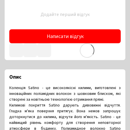
Додайте перший відгук
Написати відгук
Опис
Колекція Satino - це високоякісні килими, виготовлені з
інноваційних поліамідних волокон з шовковим блиском, які
створені за новітньою технологією отримання пряжі.
Килимові покриття Satino дарують дивовижні відчуття.
Гладка м'яка поверхня притягує. Вона немов запрошує
доторкнутися до килима, відчути його м'якість. Satino - це
найвищий рівень комфорту для створення неповторної
атмосфери в будинку. Полиамидное волокно Satino