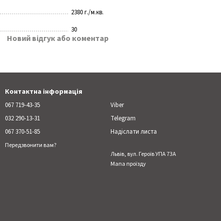
2380 г./м.кв.
30
Новий відгук або коментар
Контактна інформація
067 719-43-35
Viber
032 290-13-31
Telegram
067 370-51-85
Надіслати листа
Передзвонити вам?
Львів, вул. Героїв УПА 73А
Мапа проїзду