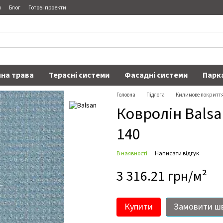
я
Блог
Готові проекти
на трава
Терасні системи
Фасадні системи
Парк
Головна
Підлога
Килимове покритт
Ковролін Balsan
140
В наявності
Написати відгук
3 316.21 грн/м²
Купити
Замовити ш