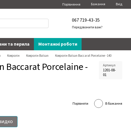
Бажання
Вхід
Порівняння
067 719-43-35
Передзвонити вам?
ани та перила
Монтажні роботи
я
Ковролін
Ковролін Balsan
Ковролін Balsan Baccarat Porcelaine - 140
 Baccarat Porcelaine -
Артикул
1201-08-
01
Порівняти
В бажання
видко