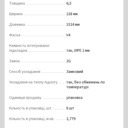
Товщина
6,5
Ширина
228 мм
Довжина
1524 мм
Фаска
V4
Наявність інтегрованої
підкладки
так, IXPE 2 мм
Замок
2G
Спосіб укладання
Замковий
Укладання на теплу підлогу
так, без обмежень по
температурі
Одиниця продажу
упаковка
Кількість в упаковці, шт.
8 шт
Кількість в упаковці, м.кв.
2,779