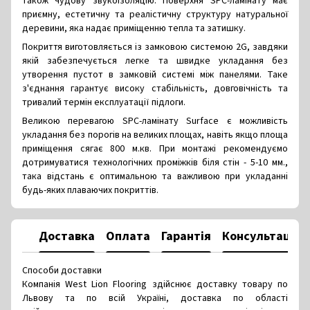
також чудову звукоізоляцію. Поверхня SPC-ламінату має
приємну, естетичну та реалістичну структуру натуральної
деревини, яка надає приміщенню тепла та затишку.
Покриття виготовляється із замковою системою 2G, завдяки
якій забезпечується легке та швидке укладання без
утворення пустот в замковій системі між панелями. Таке
з'єднання гарантує високу стабільність, довговічність та
тривалий термін експлуатації підлоги.
Великою перевагою SPC-ламінату Surface є можливість
укладання без порогів на великих площах, навіть якщо площа
приміщення сягає 800 м.кв. При монтажі рекомендуємо
дотримуватися технологічних проміжків біля стін - 5-10 мм.,
така відстань є оптимальною та важливою при укладанні
будь-яких плаваючих покриттів.
Доставка
Оплата
Гарантія
Консультація
Способи доставки
Компанія West Lion Flooring здійснює доставку товару по
Львову та по всій Україні, доставка по області