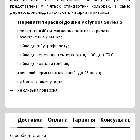
Колекція Series S має двосторонню рифлену поверхню та
представлена у п'ятьох стандартних кольорах, а саме:
дерево, шоколад, графіт, світлий сірий та антрацит.
Переваги терасної дошки Polyroot Series S
при відстані 40 см. між лагами здатна витримати
навантаження у 660 кг.;
стійка до дії утрафіолету;
стійка до перепадів температур від - 30 до + 70 С;
стійка до комах та грибків;
тривалий термін експлуатації - до 25 років;
не боїться впливу води;
не слизька поверхня;
Доставка
Оплата
Гарантія
Консультація
Способи доставки