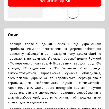
Написати відгук
Опис
Колекція терасної дошки Series S від українського
виробника Polyroot виготовлена із дерево-полімерного
композиту найвищої якості, завдяки чому дошка відмінно
прослужить не один рік. У складі терасної дошки Polyroot
44% первинного полімеру, 44% деревини твердих порід, 6%
крейди, 3% аддитивів та 3% барвників. У виробницві
використовується європейське сучасне обладнання,
високоякісна українська та європейська сертифікована
сировина, які забезпечують відмінні експлуатаційні
характеристики. Окрім цього продукція компанії Polyroot
перед відправкою споживачеві проходить випробування у
власній лабораторії, щоб ви отримали той продукт, яким
точно будете задоволені.