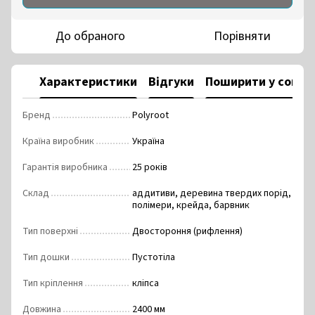
До обраного
Порівняти
Характеристики
Відгуки
Поширити у соцм
Бренд
Polyroot
Країна виробник
Україна
Гарантія виробника
25 років
Склад
аддитиви, деревина твердих порід,
полімери, крейда, барвник
Тип поверхні
Двостороння (рифлення)
Тип дошки
Пустотіла
Тип кріплення
кліпса
Довжина
2400 мм