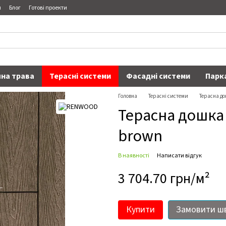
я
Блог
Готові проекти
на трава
Терасні системи
Фасадні системи
Парк
Головна
Терасні системи
Терасна д
Терасна дошка 
brown
В наявності
Написати відгук
3 704.70 грн/м²
Купити
Замовити ш