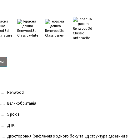
мм
Renwood
Великобританія
5 років
ДПК
Двостороння (рифлення з одного боку та 3Д структура деревини з