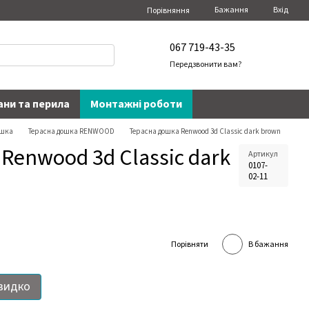
Бажання
Вхід
Порівняння
067 719-43-35
Передзвонити вам?
ани та перила
Монтажні роботи
ошка
Терасна дошка RENWOOD
Терасна дошка Renwood 3d Classic dark brown
Renwood 3d Classic dark
Артикул
0107-
02-11
Порівняти
В бажання
видко