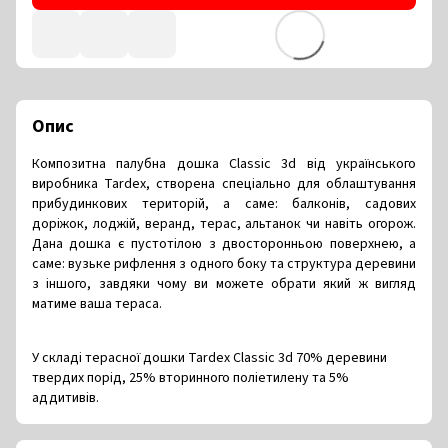
Опис
Композитна палубна дошка Classic 3d від українського
виробника Tardex, створена спеціально для облаштування
прибудинкових територій, а саме: балконів, садових
доріжок, лоджій, веранд, терас, альтанок чи навіть огорож.
Дана дошка є пустотілою з двосторонньою поверхнею, а
саме: вузьке рифлення з одного боку та структура деревини
з іншого, завдяки чому ви можете обрати який ж вигляд
матиме ваша тераса.
У складі терасної дошки Tardex Classic 3d 70% деревини
твердих порід, 25% вторинного поліетилену та 5%
аддитивів.