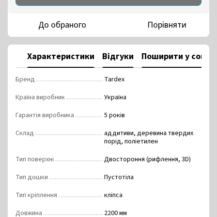
До обраного
Порівняти
Характеристики
Відгуки
Поширити у соцм
Бренд
Tardex
Країна виробник
Україна
Гарантія виробника
5 років
Склад
аддитиви, деревина твердих
порід, поліетилен
Тип поверхні
Двостороння (рифлення, 3D)
Тип дошки
Пустотіла
Тип кріплення
кліпса
Довжина
2200 мм