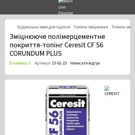
Будівельна хімія для підлоги
Топінги-зміцнювачі
Топінги-зміц
Зміцнююче полімерцементне
покриття-топінг Ceresit CF 56
CORUNDUM PLUS
В наявності
Артикул:
15-01-23
Написати відгук