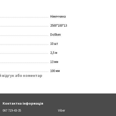
Німеччина
2500*100*13
Dollken
10 шт
2,5 м
13 мм
100 мм
 відгук або коментар
Контактна інформація
067 719-43-35
Viber