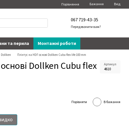
Бажання
Вхід
Порівняння
067 719-43-35
Передзвонити вам?
ани та перила
Монтажні роботи
 Dollken
Плінтус на HDF основі Dollken Cubu flex life 100 mm
основі Dollken Cubu flex
Артикул
4610
Порівняти
В бажання
видко