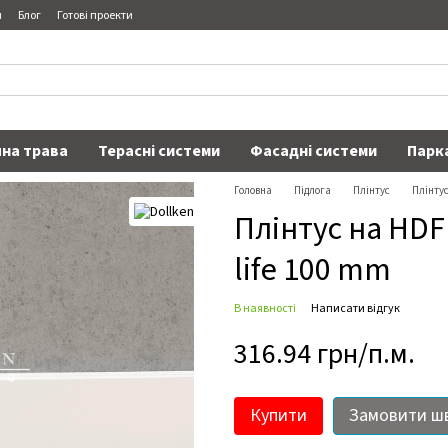
я
Блог
Готові проекти
на трава
Терасні системи
Фасадні системи
Парк
Головна
Підлога
Плінтус
Плінтус
Плінтус на HDF 
life 100 mm
В наявності
Написати відгук
316.94 грн/п.м.
Купити
Замовити ш