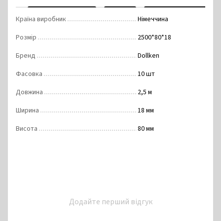
Країна виробник
Німеччина
Розмір
2500*80*18
Бренд
Dollken
Фасовка
10 шт
Довжина
2,5 м
Ширина
18 мм
Висота
80 мм
Додайте перший відгук