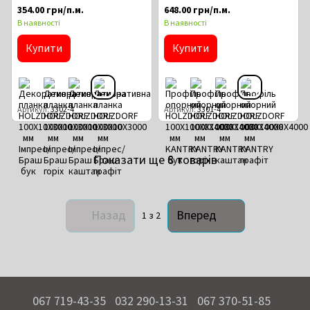
графіт
графіт
354.00 грн/п.м.
648.00 грн/п.м.
В наявності
В наявності
Купити
Купити
Артикул
3302-4
Артикул
3301-4
Показати ще 8 товарів
Назад
Вперед
1
з 2
067 719-43-35
032 290-13-31
067 370-51-85