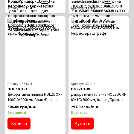
Артикул
3315-4
Артикул
3314-4
Артикул: 3313-4
Артикул: 3312-4
HOLZDORF
HOLZDORF
Декоративна планка HOLZDORF
Декоративна планка HOLZDORF
100Х10Х3000 мм Браш/Браш
80Х10Х3000 мм, Імпрес/Браш
графіт
графіт
306.00 грн/п.м.
297.00 грн/п.м.
В наявності
В наявності
Купити
Купити