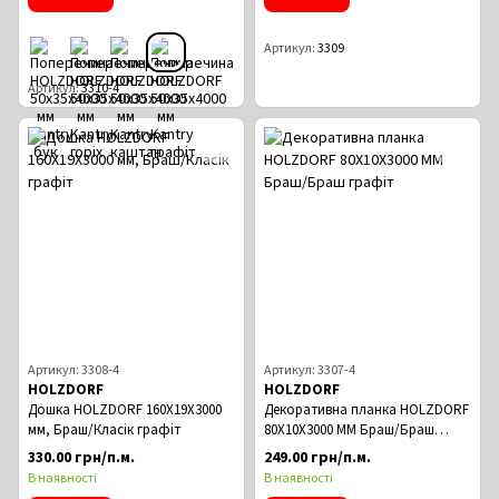
Артикул
3309
Артикул
3310-4
Артикул: 3308-4
Артикул: 3307-4
HOLZDORF
HOLZDORF
Дошка HOLZDORF 160Х19Х3000
Декоративна планка HOLZDORF
мм, Браш/Класік графіт
80Х10Х3000 ММ Браш/Браш
графіт
330.00 грн/п.м.
249.00 грн/п.м.
В наявності
В наявності