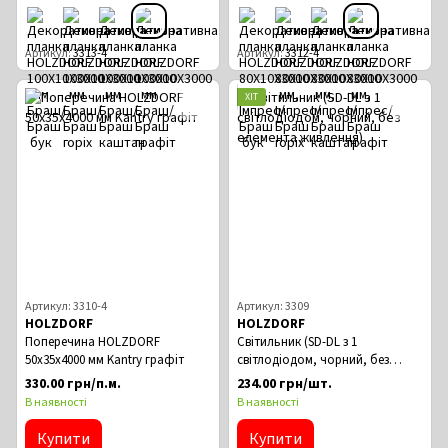
Артикул
3313-4
Артикул
3312-4
ХІТ
Артикул: 3310-4
Артикул: 3309
HOLZDORF
HOLZDORF
Поперечина HOLZDORF
Світильник (SD-DL з 1
50х35х4000 мм Kantry графіт
світлодіодом, чорний, без
елемента живлення)
330.00 грн/п.м.
234.00 грн/шт.
В наявності
В наявності
Купити
Купити