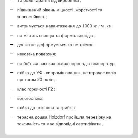
10
років
гарантії
від
виробника
;
підвищений
рівень
міцності
жорсткості
та
,
зносостійкості
;
витримується
навантаження
до
1000
кг
м
кв
./
.
.;
не
містить
свинцю
та
формальдегідів
;
дошка
не
деформується
та
не
тріскає
;
нековзка
поверхня
;
не
боїться
високих
різких
перепадів
температур
;
стійка
до
УФ
випромінювання
не
втрачає
колір
-
,
протягом
20
років
;
клас
горючості
Г2
;
вологостійка
;
стійка
до
плісняви
​​​​та
грибків
;
терасна
дошка
Holzdorf
пройшла
перевірку
на
токсичність
та
має
відповідні
сертифікати
.