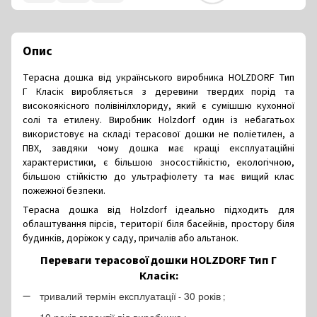
Опис
Терасна дошка від українського виробника HOLZDORF Тип
Г Класік виробляється з деревини твердих порід та
високоякісного полівінілхлориду, який є сумішшю кухонної
солі та етилену.
Виробник Holzdorf один із небагатьох
використовує на складі терасової дошки не поліетилен, а
ПВХ, завдяки чому дошка має кращі експлуатаційні
характеристики, є більшою зносостійкістю, екологічною,
більшою стійкістю до ультрафіолету та має вищий клас
пожежної безпеки.
Терасна дошка від Holzdorf ідеально підходить для
облаштування пірсів, території біля басейнів, простору біля
будинків, доріжок у саду, причалів або альтанок.
Переваги терасової дошки HOLZDORF Тип Г
Класік:
тривалий
термін
експлуатації
30
років
-
;