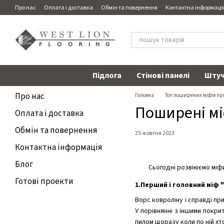
Перейти до основного контенту
Про нас
Оплата і доставка
Обмін та повернення
Контактна інформаці
Підлога
Стінові панелі
Штуч
Про нас
Головна
Топ поширених міфів пр
Поширені мі
Оплата і доставка
Обмін та повернення
25 жовтня 2023
Контактна інформація
Блог
Сьогодні розвіюємо міф
Готові проекти
1.Перший і головний міф 
Ворс ковроліну і справді при
У порівнянні з іншими покри
пилом щоразу коли по ній х