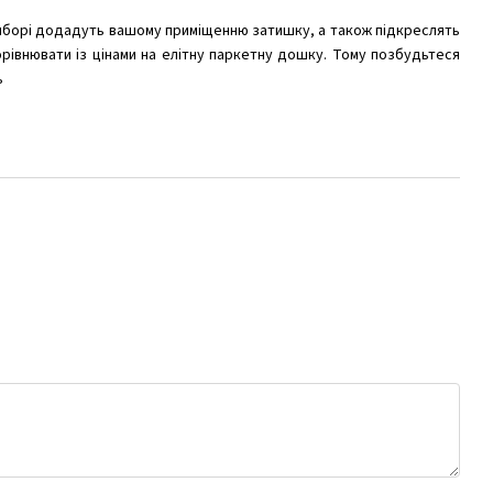
у виборі додадуть вашому приміщенню затишку, а також підкреслять
орівнювати із цінами на елітну паркетну дошку. Тому позбудьтеся
ь