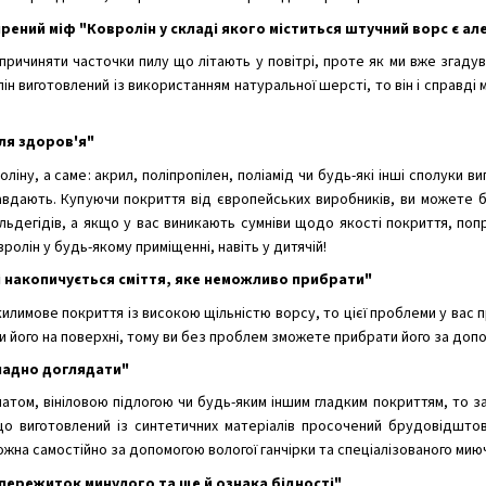
рений міф "Ковролін у складі якого міститься штучний ворс є а
причиняти часточки пилу що літають у повітрі, проте як ми вже згадув
ін виготовлений із використанням натуральної шерсті, то він і справді 
для здоров'я"
оліну, а саме: акрил, поліпропілен, поліамід чи будь-які інші сполуки 
вдають. Купуючи покриття від європейських виробників, ви можете б
дегідів, а якщо у вас виникають сумніви щодо якості покриття, поп
ролін у будь-якому приміщенні, навіть у дитячій!
сі накопичується сміття, яке неможливо прибрати"
килимове покриття із високою щільністю ворсу, то цієї проблеми у вас
и його на поверхні, тому ви без проблем зможете прибрати його за доп
кладно доглядати"
натом, вініловою підлогою чи будь-яким іншим гладким покриттям, то з
що виготовлений із синтетичних матеріалів просочений брудовідшт
ожна самостійно за допомогою вологої ганчірки та спеціалізованого мию
 пережиток минулого та ще й ознака бідності"