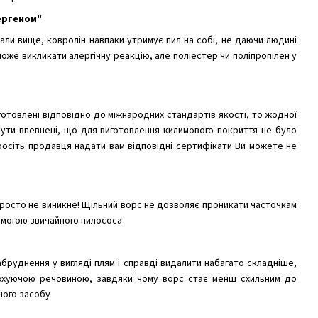
лергеном"
али вище, ковролін навпаки утримує пил на собі, не даючи людині
може викликати алергічну реакцію, але поліестер чи поліпропілен у
виготовлені відповідно до міжнародних стандартів якості, то жодної
ути впевнені, що для виготовлення килимового покриття не було
росіть продавця надати вам відповідні сертифікати Ви можете не
 просто не виникне! Щільний ворс не дозволяє проникати часточкам
омогою звичайного пилососа
абруднення у вигляді плям і справді видалити набагато складніше,
овхуючою речовиною, завдяки чому ворс стає менш схильним до
чого засобу