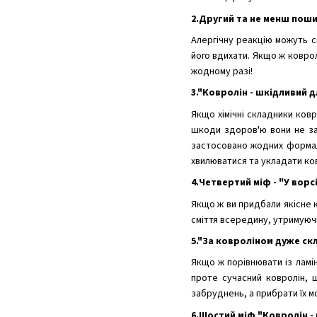
2.Другий та не менш поши
Алергічну реакцію можуть с
його вдихати. Якщо ж коврол
жодному разі!
3."Ковролін - шкідливий 
Якщо хімічні складники ковр
шкоди здоров'ю вони не за
застосовано жодних формаль
хвилюватися та укладати ков
4.Четвертий міф - "У вор
Якщо ж ви придбали якісне 
сміття всередину, утримуюч
5."За ковроліном дуже с
Якщо ж порівнювати із ламі
проте сучасний ковролін, 
забруднень, а прибрати їх м
6.Шостий міф "Ковролін -