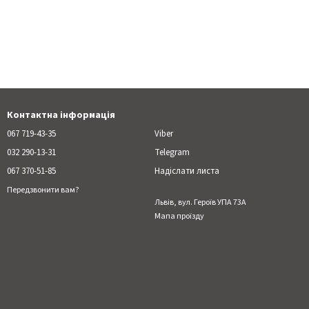
Контактна інформація
067 719-43-35
Viber
032 290-13-31
Telegram
067 370-51-85
Надіслати листа
Передзвонити вам?
Львів, вул. Героїв УПА 73А
Мапа проїзду