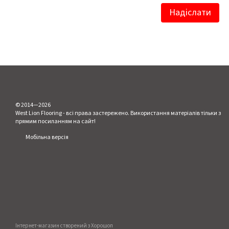
Надіслати
© 2014—2026
West Lion Flooring - всі права застережено. Використання матеріалів тільки з
прямим посиланням на сайт!
Мобільна версія
Інтернет-магазин створений з Хорошоп