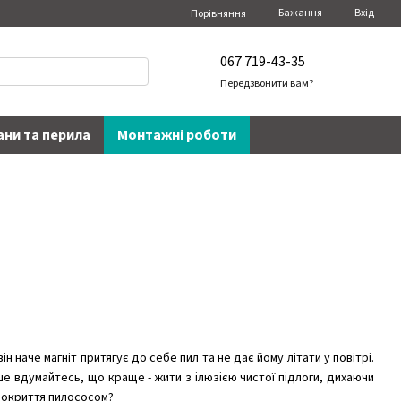
Бажання
Вхід
Порівняння
067 719-43-35
Передзвонити вам?
ани та перила
Монтажні роботи
н наче магніт притягує до себе пил та не дає йому літати у повітрі.
ше вдумайтесь, що краще - жити з ілюзією чистої підлоги, дихаючи
покриття пилососом?