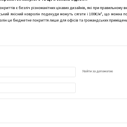
окриттів є безліч різноманітних цікавих дизайнів, які при правильном
йський якісний ковролін подекуди можуть сягати і 100€/м², що можна п
олін це бюджетне покриття лише для офісів та громандських приміщен
Увійти за допомогою