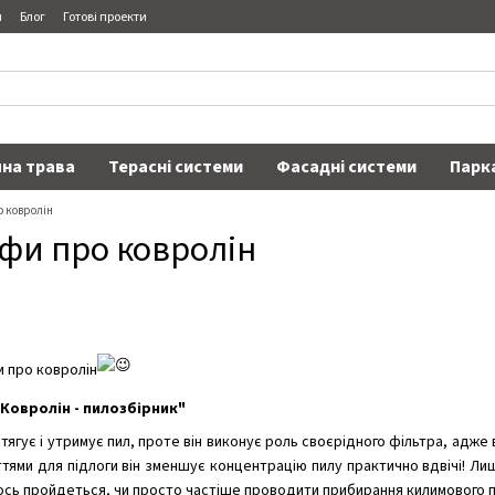
я
Блог
Готові проекти
на трава
Терасні системи
Фасадні системи
Парк
о ковролін
фи про ковролін
и про ковролін
"Ковролін - пилозбірник"
тягує і утримує пил, проте він виконує роль своєрідного фільтра, адже ві
ттями для підлоги він зменшує концентрацію пилу практично вдвічі! Ли
тось пройдеться, чи просто частіше проводити прибирання килимового 